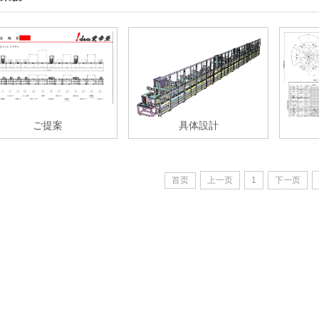
ご提案
具体設計
首页
上一页
1
下一页